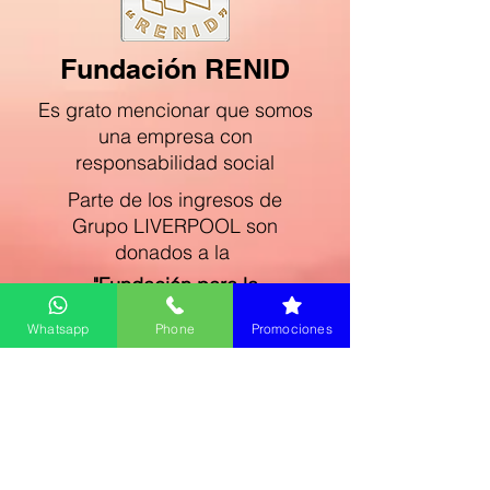
Fundación RENID
Es grato mencionar que somos
una empresa con
responsabilidad social
Parte de los ingresos de
Grupo
LIVERPOOL son
donados a la
"Fundación para la
Rehabilitación Neurológica
Whatsapp
Phone
Promociones
Integral
en Personas con
Capacidades Diferentes"
, A.C.
www.fundacionrenid.com