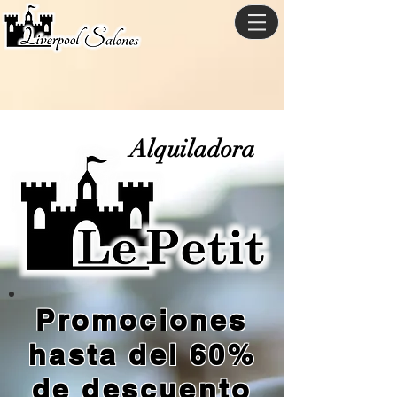
Alquiladora
Promociones
hasta del 60%
de descuento