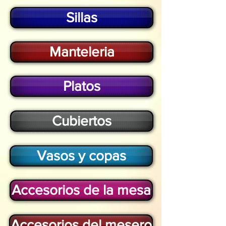
Sillas
Manteleria
Platos
Cubiertos
Vasos y copas
Accesorios de la mesa
Accesorios del mesero