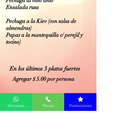
Pechuga al vino tinto
Ensalada rusa
Pechuga a la Kiev (con salsa de
almendras)
Papas a la mantequilla c/ perejil y
tocino)
En los últimos 3 platos fuertes
Agregar
5.
00
por persona
$
ver menús infantiles
Whatsapp
Phone
Promociones
ver paquetes de salon